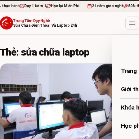
hực hành
Dạy 1 kèm 1
Học lại Miễn Phí
21 năm gieo nghề
80% thự
Trung Tâm Dạy Nghề
Sửa Chữa Điện Thoại Và Laptop 24h
Thẻ: sửa chữa laptop
Trang
Giới t
Khóa 
Học ph