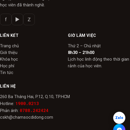
học viên đã thành nghề.
f
▶
Z
LIÊN KẾT
GIỜ LÀM VIỆC
Trang chủ
Thứ 2 – Chủ nhật
Giới thiệu
8h30 – 21h00
Khóa học
Lịch học linh động theo thời gian
Học phí
rảnh của học viên.
Tin tức
LIÊN HỆ
260 Ba Tháng Hai, P.12, Q.10, TP.HCM
1900.0213
Hotline:
0788.242424
Phản ánh:
cskh@chamsocdidong.com
Zalo