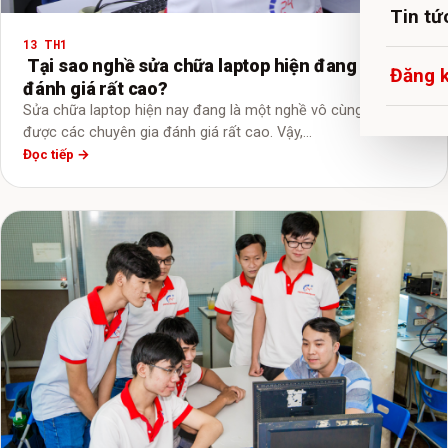
Tin tứ
13 TH1
Tại sao nghề sửa chữa laptop hiện đang được
Đăng 
đánh giá rất cao?
Sửa chữa laptop hiện nay đang là một nghề vô cùng hot và
được các chuyên gia đánh giá rất cao. Vậy,…
Đọc tiếp →