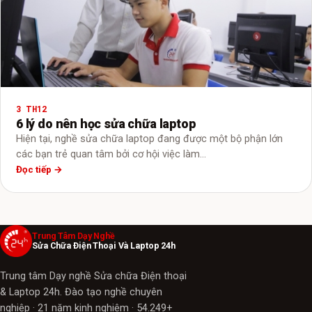
3 TH12
6 lý do nên học sửa chữa laptop
Hiện tại, nghề sửa chữa laptop đang được một bộ phận lớn
các bạn trẻ quan tâm bởi cơ hội việc làm…
Đọc tiếp →
Trung Tâm Dạy Nghề
Sửa Chữa Điện Thoại Và Laptop 24h
Trung tâm Dạy nghề Sửa chữa Điện thoại
& Laptop 24h. Đào tạo nghề chuyên
nghiệp · 21 năm kinh nghiệm · 54.249+