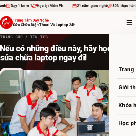
Dạy 1 kèm 1
Học lại Miễn Phí
21 năm gieo nghề
80% thực hành
Trung Tâm Dạy Nghề
Sửa Chữa Điện Thoại Và Laptop 24h
TRANG CHỦ
/
TIN TỨC
Nếu có những điều này, hãy học việc
sửa chữa laptop ngay đi!
Trang
Tin Tức
13 TH1, 2023
·
admin
·
4 PHÚT ĐỌC
Giới t
Khóa 
Học ph