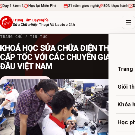
y 1 kèm 1
Học lại Miễn Phí
21 năm gieo nghề
80% thực hành
Dạy 
Trung Tâm Dạy Nghề
Sửa Chữa Điện Thoại Và Laptop 24h
TRANG CHỦ
/
TIN TỨC
KHOÁ HỌC SỬA CHỮA ĐIỆN THOẠI
CẤP TỐC VỚI CÁC CHUYÊN GIA HÀNG
ĐẦU VIỆT NAM
Trang
Chương trình đào tạo
20 TH8, 2020
·
admin
·
3 PHÚT ĐỌC
Giới t
Khóa 
Học ph