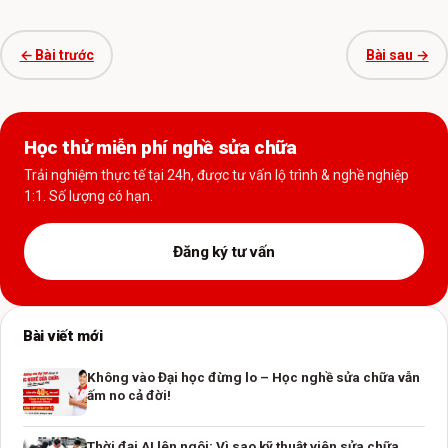
← Bài trước
Bài sau →
Học thử miễn phí nghề sửa chữa
Trải nghiệm thực tế tại 24h, được tư vấn lộ trình & nghề nghiệp
1:1. Số lượng có hạn.
Đăng ký tư vấn
Bài viết mới
Không vào Đại học đừng lo – Học nghề sửa chữa vẫn
ấm no cả đời!
Thời đại AI lên ngôi: Vì sao kỹ thuật viên sửa chữa