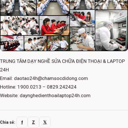
TRUNG TÂM DẠY NGHỀ SỬA CHỮA ĐIỆN THOẠI & LAPTOP
24H
Email: daotao24h@chamsocdidong.com
Hotline: 1900.0213 – 0829.242424
Website: daynghedienthoailaptop24h.com
f
Z
𝕏
Chia sẻ: