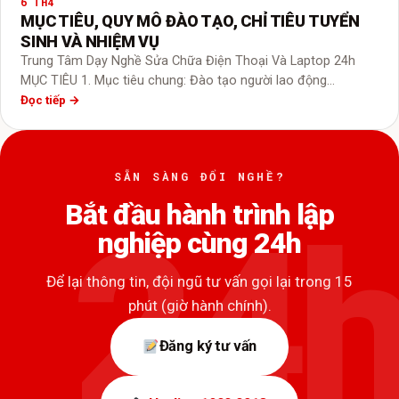
6 TH4
MỤC TIÊU, QUY MÔ ĐÀO TẠO, CHỈ TIÊU TUYỂN
SINH VÀ NHIỆM VỤ
Trung Tâm Dạy Nghề Sửa Chữa Điện Thoại Và Laptop 24h
MỤC TIÊU 1. Mục tiêu chung: Đào tạo người lao động…
Đọc tiếp →
SẴN SÀNG ĐỔI NGHỀ?
Bắt đầu hành trình lập
nghiệp cùng 24h
Để lại thông tin, đội ngũ tư vấn gọi lại trong 15
phút (giờ hành chính).
Đăng ký tư vấn