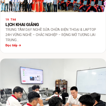
19 TH4
LỊCH KHAI GIẢNG
TRUNG TÂM DẠY NGHỀ SỬA CHỮA ĐIỆN THOẠI & LAPTOP
24H VỮNG NGHỀ – CHẮC NGHIỆP – RỘNG MỞ TƯƠNG LAI
TRUNG…
Đọc tiếp →