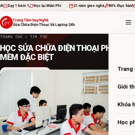
Dạy 1 kèm 1
Học lại Miễn Phí
21 năm gieo nghề
80% thực hành
D
Trung Tâm Dạy Nghề
Sửa Chữa Điện Thoại Và Laptop 24h
TRANG CHỦ
/
TIN TỨC
HỌC SỬA CHỮA ĐIỆN THOẠI PHẦN
MỀM ĐẶC BIỆT
Trang
Chương trình đào tạo
20 TH8, 2020
·
admin
·
3 PHÚT ĐỌC
Giới t
Khóa 
Học ph