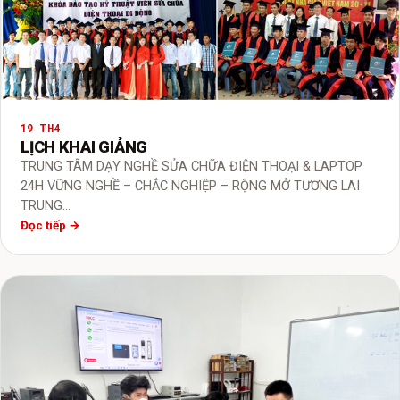
19 TH4
LỊCH KHAI GIẢNG
TRUNG TÂM DẠY NGHỀ SỬA CHỮA ĐIỆN THOẠI & LAPTOP
24H VỮNG NGHỀ – CHẮC NGHIỆP – RỘNG MỞ TƯƠNG LAI
TRUNG…
Đọc tiếp →