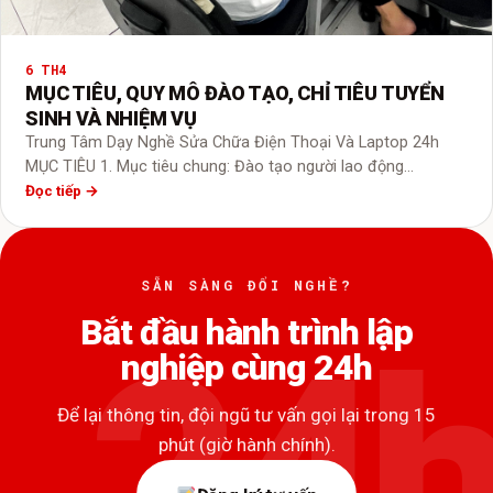
6 TH4
MỤC TIÊU, QUY MÔ ĐÀO TẠO, CHỈ TIÊU TUYỂN
SINH VÀ NHIỆM VỤ
Trung Tâm Dạy Nghề Sửa Chữa Điện Thoại Và Laptop 24h
MỤC TIÊU 1. Mục tiêu chung: Đào tạo người lao động…
Đọc tiếp →
SẴN SÀNG ĐỔI NGHỀ?
Bắt đầu hành trình lập
nghiệp cùng 24h
Để lại thông tin, đội ngũ tư vấn gọi lại trong 15
phút (giờ hành chính).