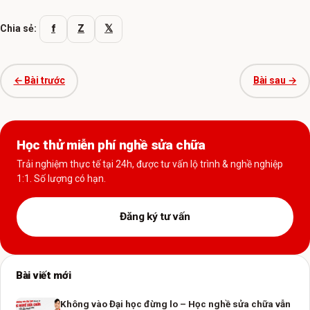
f
Z
𝕏
Chia sẻ:
← Bài trước
Bài sau →
Học thử miễn phí nghề sửa chữa
Trải nghiệm thực tế tại 24h, được tư vấn lộ trình & nghề nghiệp
1:1. Số lượng có hạn.
Đăng ký tư vấn
Bài viết mới
Không vào Đại học đừng lo – Học nghề sửa chữa vẫn