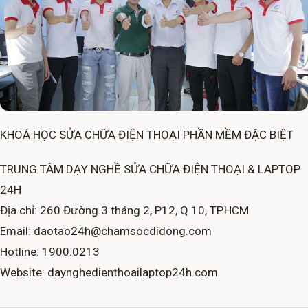
KHOÁ HỌC SỬA CHỮA ĐIỆN THOẠI PHẦN MỀM ĐẶC BIỆT
TRUNG TÂM DẠY NGHỀ SỬA CHỮA ĐIỆN THOẠI & LAPTOP
24H
Địa chỉ: 260 Đường 3 tháng 2, P12, Q 10, TP.HCM
Email: daotao24h@chamsocdidong.com
Hotline: 1900.0213
Website: daynghedienthoailaptop24h.com