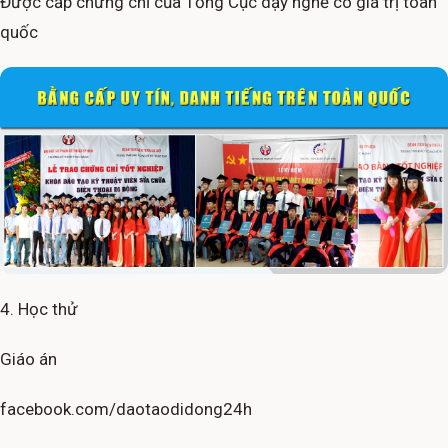
Được cấp chứng chỉ của Tổng Cục dạy nghề có giá trị toàn
quốc
4. Học thử
Giáo án
facebook.com/daotaodidong24h