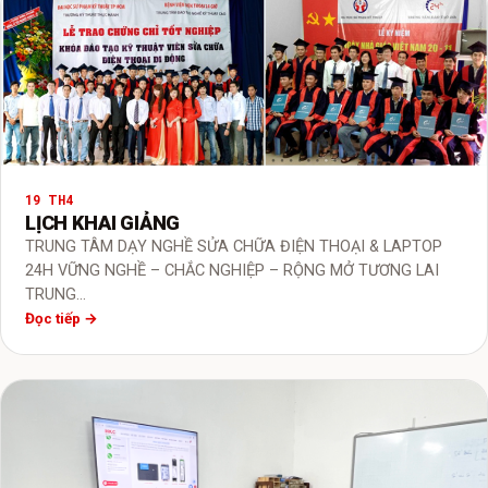
19 TH4
LỊCH KHAI GIẢNG
TRUNG TÂM DẠY NGHỀ SỬA CHỮA ĐIỆN THOẠI & LAPTOP
24H VỮNG NGHỀ – CHẮC NGHIỆP – RỘNG MỞ TƯƠNG LAI
TRUNG…
Đọc tiếp →