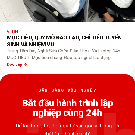
6 TH4
MỤC TIÊU, QUY MÔ ĐÀO TẠO, CHỈ TIÊU TUYỂN
SINH VÀ NHIỆM VỤ
Trung Tâm Dạy Nghề Sửa Chữa Điện Thoại Và Laptop 24h
MỤC TIÊU 1. Mục tiêu chung: Đào tạo người lao động…
Đọc tiếp →
SẴN SÀNG ĐỔI NGHỀ?
Bắt đầu hành trình lập
nghiệp cùng 24h
Để lại thông tin, đội ngũ tư vấn gọi lại trong 15
phút (giờ hành chính).