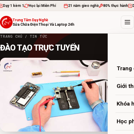
ạy 1 kèm 1
Học lại Miễn Phí
21 năm gieo nghề
80% thực hành
Dạy
Trung Tâm Dạy Nghề
Sửa Chữa Điện Thoại Và Laptop 24h
TRANG CHỦ
/
TIN TỨC
ĐÀO TẠO TRỰC TUYẾN
Chương trình đào tạo
20 TH8, 2020
·
admin
·
3 PHÚT ĐỌC
Trang
Giới t
Khóa 
Học ph