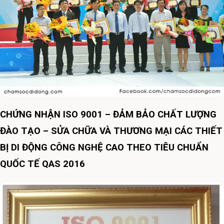
CHỨNG NHẬN ISO 9001 – ĐẢM BẢO CHẤT LƯỢNG
ĐÀO TẠO – SỬA CHỮA VÀ THƯƠNG MẠI CÁC THIẾT
BỊ DI ĐỘNG CÔNG NGHỆ CAO THEO TIÊU CHUẨN
QUỐC TẾ QAS 2016