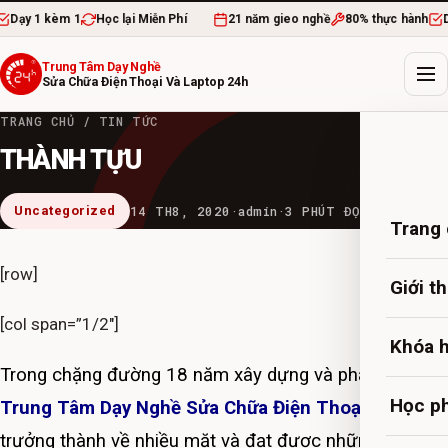
ạy 1 kèm 1
Học lại Miễn Phí
21 năm gieo nghề
80% thực hành
Dạy 
Trung Tâm Dạy Nghề
Sửa Chữa Điện Thoại Và Laptop 24h
TRANG CHỦ
/
TIN TỨC
THÀNH TỰU
Uncategorized
14 TH8, 2020
·
admin
·
3 PHÚT ĐỌC
Trang
[row]
Giới t
[col span=”1/2″]
Khóa 
Trong chặng đường 18 năm xây dựng và phát triển,
Học ph
Trung Tâm Dạy Nghề Sửa Chữa Điện Thoại 24h
đã
trưởng thành về nhiều mặt và đạt được những thành