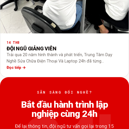
14 TH8
ĐỘI NGŨ GIẢNG VIÊN
Trải qua 20 năm hình thành và phát triển, Trung Tâm Dạy
Nghề Sửa Chữa Điện Thoại Và Laptop 24h đã từng…
Đọc tiếp →
SẴN SÀNG ĐỔI NGHỀ?
Bắt đầu hành trình lập
nghiệp cùng 24h
Để lại thông tin, đội ngũ tư vấn gọi lại trong 15