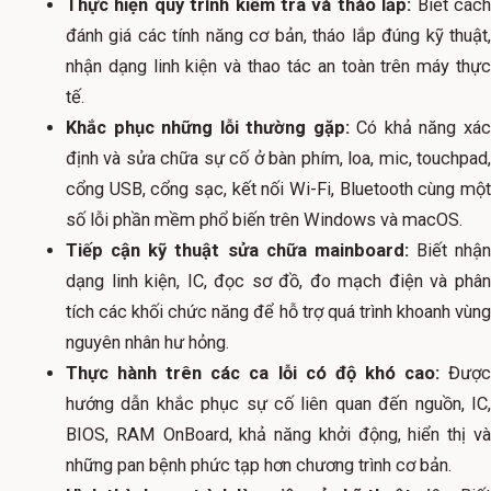
Thực hiện quy trình kiểm tra và tháo lắp:
Biết các
đánh giá các tính năng cơ bản, tháo lắp đúng kỹ thuật,
nhận dạng linh kiện và thao tác an toàn trên máy thực
tế.
Khắc phục những lỗi thường gặp:
Có khả năng xá
định và sửa chữa sự cố ở bàn phím, loa, mic, touchpad,
cổng USB, cổng sạc, kết nối Wi-Fi, Bluetooth cùng một
số lỗi phần mềm phổ biến trên Windows và macOS.
Tiếp cận kỹ thuật sửa chữa mainboard:
Biết nhận
dạng linh kiện, IC, đọc sơ đồ, đo mạch điện và phân
tích các khối chức năng để hỗ trợ quá trình khoanh vùng
nguyên nhân hư hỏng.
Thực hành trên các ca lỗi có độ khó cao:
Đượ
hướng dẫn khắc phục sự cố liên quan đến nguồn, IC,
BIOS, RAM OnBoard, khả năng khởi động, hiển thị và
những pan bệnh phức tạp hơn chương trình cơ bản.