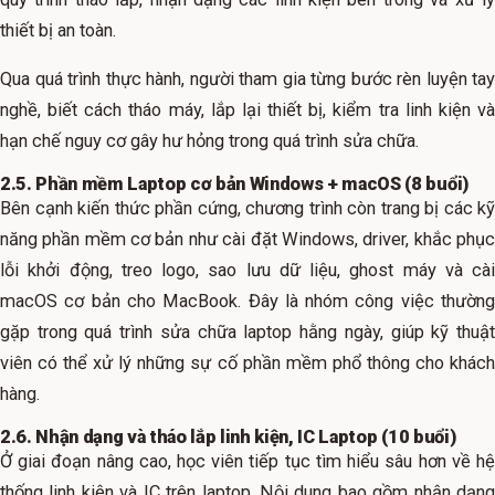
thiết bị an toàn.
Qua quá trình thực hành, người tham gia từng bước rèn luyện tay
nghề, biết cách tháo máy, lắp lại thiết bị, kiểm tra linh kiện và
hạn chế nguy cơ gây hư hỏng trong quá trình sửa chữa.
2.5. Phần mềm Laptop cơ bản Windows + macOS (8 buổi)
Bên cạnh kiến thức phần cứng, chương trình còn trang bị các kỹ
năng phần mềm cơ bản như cài đặt Windows, driver, khắc phục
lỗi khởi động, treo logo, sao lưu dữ liệu, ghost máy và cài
macOS cơ bản cho MacBook. Đây là nhóm công việc thường
gặp trong quá trình sửa chữa laptop hằng ngày, giúp kỹ thuật
viên có thể xử lý những sự cố phần mềm phổ thông cho khách
hàng.
2.6. Nhận dạng và tháo lắp linh kiện, IC Laptop (10 buổi)
Ở giai đoạn nâng cao, học viên tiếp tục tìm hiểu sâu hơn về hệ
thống linh kiện và IC trên laptop. Nội dung bao gồm nhận dạng