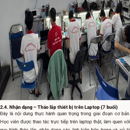
2.4. Nhận dạng – Tháo lắp thiết bị trên Laptop (7 buổi)
Đây là nội dung thực hành quan trọng trong giai đoạn cơ bản.
Học viên được thao tác trực tiếp trên laptop thật, làm quen với
quy trình tháo lắp, nhận dạng các linh kiện bên trong và xử lý