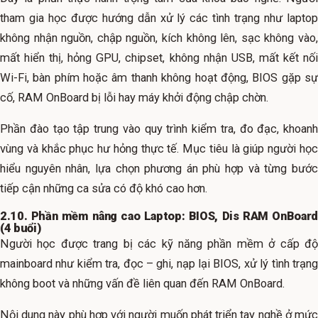
tham gia học được hướng dẫn xử lý các tình trạng như laptop
không nhận nguồn, chập nguồn, kích không lên, sạc không vào,
mất hiển thị, hỏng GPU, chipset, không nhận USB, mất kết nối
Wi-Fi, bàn phím hoặc âm thanh không hoạt động, BIOS gặp sự
cố, RAM OnBoard bị lỗi hay máy khởi động chập chờn.
Phần đào tạo tập trung vào quy trình kiểm tra, đo đạc, khoanh
vùng và khắc phục hư hỏng thực tế. Mục tiêu là giúp người học
hiểu nguyên nhân, lựa chọn phương án phù hợp và từng bước
tiếp cận những ca sửa có độ khó cao hơn.
2.10. Phần mềm nâng cao Laptop: BIOS, Dis RAM OnBoard
(4 buổi)
Người học được trang bị các kỹ năng phần mềm ở cấp độ
mainboard như kiểm tra, đọc – ghi, nạp lại BIOS, xử lý tình trạng
không boot và những vấn đề liên quan đến RAM OnBoard.
Nội dung này phù hợp với người muốn phát triển tay nghề ở mức