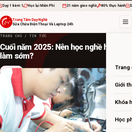
 kèm 1
Học lại Miễn Phí
21 năm gieo nghề
80% thực hành
Dạy 1 k
Trung Tâm Dạy Nghề
Sửa Chữa Điện Thoại Và Laptop 24h
TRANG CHỦ
/
TIN TỨC
Cuối năm 2025: Nên học nghề hay đi
làm sớm?
Trang
Tin Tức
2 TH12, 2024
·
admin
·
14 PHÚT ĐỌC
Giới t
Khóa 
Học ph