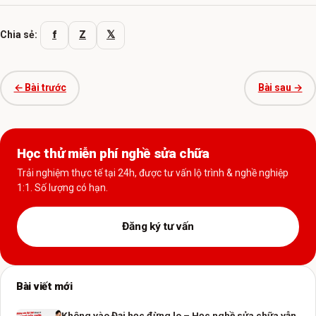
f
Z
𝕏
Chia sẻ:
← Bài trước
Bài sau →
Học thử miễn phí nghề sửa chữa
Trải nghiệm thực tế tại 24h, được tư vấn lộ trình & nghề nghiệp
1:1. Số lượng có hạn.
Đăng ký tư vấn
Bài viết mới
Không vào Đại học đừng lo – Học nghề sửa chữa vẫn