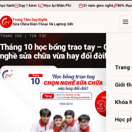
ành
Dạy 1 kèm 1
Học lại Miễn Phí
21 năm gieo nghề
80% thực hàn
Trung Tâm Dạy Nghề
Sửa Chữa Điện Thoại Và Laptop 24h
TRANG CHỦ
/
TIN TỨC
Tháng 10 học bổng trao tay – Chọn
nghề sửa chữa vừa hay đổi đời!
Trang
Chương trình khuyến mãi
30 TH9, 2024
·
admin
·
10 PHÚT ĐỌC
Giới t
Khóa 
Học ph