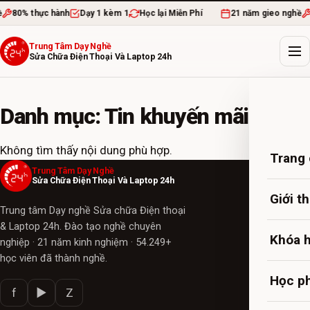
ề
80% thực hành
Dạy 1 kèm 1
Học lại Miễn Phí
21 năm gieo nghề
Trung Tâm Dạy Nghề
Sửa Chữa Điện Thoại Và Laptop 24h
Danh mục: Tin khuyến mãi
Không tìm thấy nội dung phù hợp.
Trang
Trung Tâm Dạy Nghề
Sửa Chữa Điện Thoại Và Laptop 24h
Giới t
Trung tâm Dạy nghề Sửa chữa Điện thoại
& Laptop 24h. Đào tạo nghề chuyên
Khóa 
nghiệp · 21 năm kinh nghiệm · 54.249+
học viên đã thành nghề.
Học ph
f
▶
Z