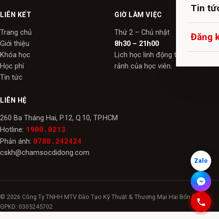
Tin tứ
LIÊN KẾT
GIỜ LÀM VIỆC
Trang chủ
Thứ 2 – Chủ nhật
Đăng 
Giới thiệu
8h30 – 21h00
Khóa học
Lịch học linh động theo thời gian
Học phí
rảnh của học viên.
Tin tức
LIÊN HỆ
260 Ba Tháng Hai, P.12, Q.10, TP.HCM
1900.0213
Hotline:
0788.242424
Phản ánh:
cskh@chamsocdidong.com
Zalo
© 2026 Công Ty TNHH MTV Đào Tạo Kỹ Thuật & Thương Mại Hai Bốn Giờ ·
GPKD: 0305245702