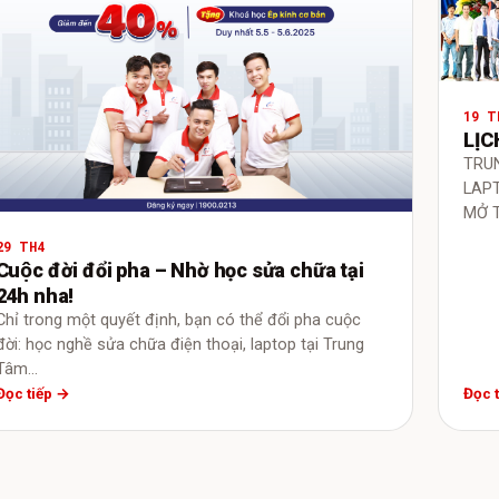
19 T
LỊC
TRU
LAP
MỞ 
29 TH4
Cuộc đời đổi pha – Nhờ học sửa chữa tại
24h nha!
Chỉ trong một quyết định, bạn có thể đổi pha cuộc
đời: học nghề sửa chữa điện thoại, laptop tại Trung
Tâm…
Đọc tiếp →
Đọc 