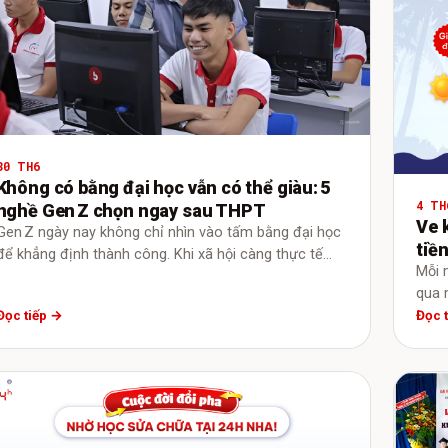
30 TH6
Không có bằng đại học vẫn có thể giàu: 5
4 TH
nghề Gen Z chọn ngay sau THPT
Ve 
Gen Z ngày nay không chỉ nhìn vào tấm bằng đại học
tiề
để khẳng định thành công. Khi xã hội càng thực tế…
Mỗi 
qua 
Đọc tiếp →
Đọc 