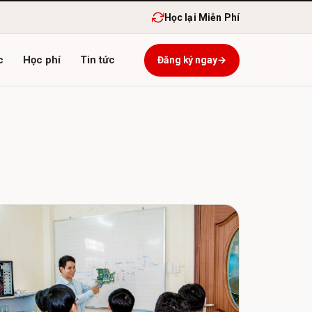
Học lại Miễn Phí
c
Học phí
Tin tức
Đăng ký ngay
→