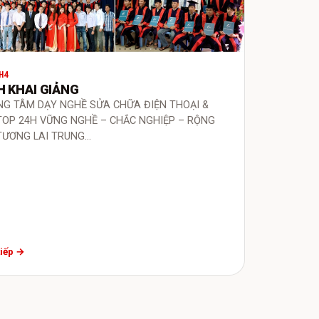
H4
H KHAI GIẢNG
NG TÂM DẠY NGHỀ SỬA CHỮA ĐIỆN THOẠI &
TOP 24H VỮNG NGHỀ – CHẮC NGHIỆP – RỘNG
TƯƠNG LAI TRUNG…
tiếp →