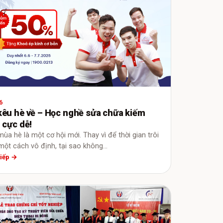
6
kêu hè về – Học nghề sửa chữa kiếm
n cực dễ!
mùa hè là một cơ hội mới. Thay vì để thời gian trôi
một cách vô định, tại sao không…
tiếp →