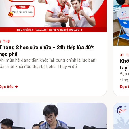
6 TH8
Tháng 8 học sửa chữa – 24h tiếp lửa 40%
học phí!
31 T
Khô
Khi mùa hè đang dần khép lại, cũng chính là lúc bạn
cần một khởi đầu thật bứt phá. Thay vì để…
tay 
Bạn 
rằng
Đọc tiếp →
Đọc 